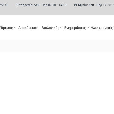
25331
Υπηρεσία: Δευ - Παρ 07.00 - 14.30
Ταμείο: Δευ - Παρ 07.30 - 
Ύδρευση
Αποχέτευση – Βιολογικός
Ενημερώσεις
Ηλεκτρονικές