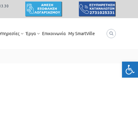
13.30
 Υπηρεσίες
Έργα
Επικοινωνία
My SmartVille
Ανοίξτε