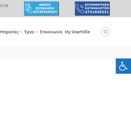
13.30
 Υπηρεσίες
Έργα
Επικοινωνία
My SmartVille
Ανοίξτε