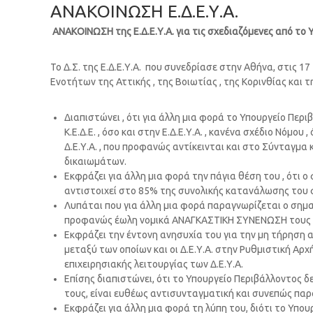
ΑΝΑΚΟΙΝΩΣΗ Ε.Δ.Ε.Υ.Α.
ΑΝΑΚΟΙΝΩΣΗ της Ε.Δ.Ε.Υ.Α. για τις σχεδιαζόμενες από το 
Το Δ.Σ. της Ε.Δ.Ε.Υ.Α. που συνεδρίασε στην Αθήνα, στις 
Ενοτήτων της Αττικής , της Βοιωτίας , της Κορινθίας και 
Διαπιστώνει , ότι για άλλη μια φορά το Υπουργείο Περ
Κ.Ε.Δ.Ε. , όσο και στην Ε.Δ.Ε.Υ.Α. , κανένα σχέδιο Νόμ
Δ.Ε.Υ.Α. , που προφανώς αντίκεινται και στο Σύνταγμα
δικαιωμάτων.
Εκφράζει για άλλη μια φορά την πάγια θέση του , ότι 
αντιστοιχεί στο 85% της συνολικής κατανάλωσης του 
Λυπάται που για άλλη μια φορά παραγνωρίζεται ο σημαν
προφανώς έωλη νομικά ΑΝΑΓΚΑΣΤΙΚΗ ΣΥΝΕΝΩΣΗ τους , ω
Εκφράζει την έντονη ανησυχία του για την μη τήρηση 
μεταξύ των οποίων και οι Δ.Ε.Υ.Α. στην Ρυθμιστική Αρχ
επιχειρησιακής λειτουργίας των Δ.Ε.Υ.Α.
Επίσης διαπιστώνει, ότι το Υπουργείο Περιβάλλοντος δε
τους, είναι ευθέως αντισυνταγματική και συνεπώς παρ
Εκφράζει για άλλη μια φορά τη λύπη του, διότι το Υπο