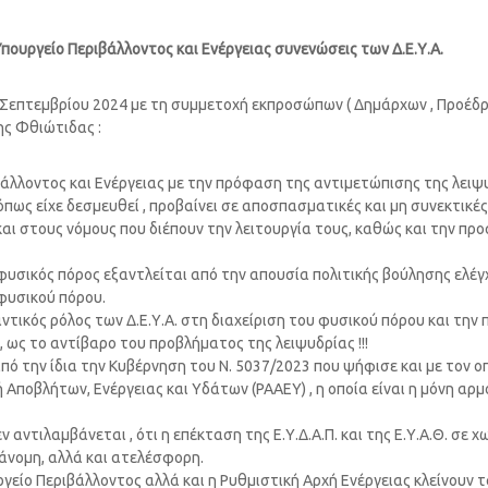
Υπουργείο Περιβάλλοντος και Ενέργειας συνενώσεις των Δ.Ε.Υ.Α.
17 Σεπτεμβρίου 2024 με τη συμμετοχή εκπροσώπων ( Δημάρχων , Προέδρ
της Φθιώτιδας :
ιβάλλοντος και Ενέργειας με την πρόφαση της αντιμετώπισης της λειψ
ου , όπως είχε δεσμευθεί , προβαίνει σε αποσπασματικές και μη συνεκτ
 και στους νόμους που διέπουν την λειτουργία τους, καθώς και την π
ο φυσικός πόρος εξαντλείται από την απουσία πολιτικής βούλησης ελέ
φυσικού πόρου.
τικός ρόλος των Δ.Ε.Υ.Α. στη διαχείριση του φυσικού πόρου και την
ς το αντίβαρο του προβλήματος της λειψυδρίας !!!
από την ίδια την Κυβέρνηση του Ν. 5037/2023 που ψήφισε και με τον
ή Αποβλήτων, Ενέργειας και Υδάτων (ΡΑΑΕΥ) , η οποία είναι η μόνη αρ
ν αντιλαμβάνεται , ότι η επέκταση της Ε.Υ.Δ.Α.Π. και της Ε.Υ.Α.Θ. σ
άνομη, αλλά και ατελέσφορη.
υργείο Περιβάλλοντος αλλά και η Ρυθμιστική Αρχή Ενέργειας κλείνουν