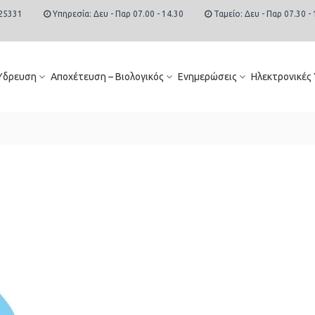
25331
Υπηρεσία: Δευ - Παρ 07.00 - 14.30
Ταμείο: Δευ - Παρ 07.30 - 
Ύδρευση
Αποχέτευση – Βιολογικός
Ενημερώσεις
Ηλεκτρονικές