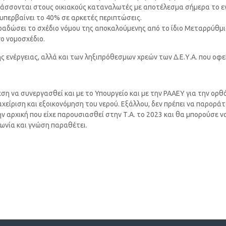
ατάσσονται στους οικιακούς καταναλωτές με αποτέλεσμα σήμερα το εν
 υπερβαίνει το 40% σε αρκετές περιπτώσεις.
ραδώσει το σχέδιο νόμου της αποκαλούμενης από το ίδιο Μεταρρύθμιση
νο νομοσχέδιο.
ης ενέργειας, αλλά και των ληξιπρόθεσμων χρεών των Δ.Ε.Υ.Α. που οφ
ιάθεση να συνεργασθεί και με το Υπουργείο και με την ΡΑΑΕΥ για την ο
είριση και εξοικονόμηση του νερού. Εξάλλου, δεν πρέπει να παροράτα
ην αρχική που είχε παρουσιασθεί στην Τ.Α. το 2023 και θα μπορούσε 
γωνία και γνώση παραθέτει.