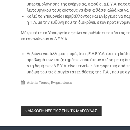
υπερτιμολόγησης της ενέργειας, αφού οι Δ.Ε.Υ.Α. κατ
λειτουργικού τους κόστους να έχει φθάσει αλλά και να
Καλεί το Υπουργείο Περιβάλλοντος και Ενέργειας να πα
η Τ.Α. με την ευθύνη που τη διακρίνει, στον προτεινόμε
Μέχρι τότε το Υπουργείο οφείλει να ρυθμίσει το κόστος τ
καταναλώνουν οι Δ.Ε.Υ.Α.
Δηλώνει για άλλη μια φορά, ότι η Ε.Δ.Ε.Υ.Α. έχει τη δ
προβλημάτων και ζητημάτων που έχουν σχέση με τη διαχ
στη δομή των Δ.Ε.Υ.Α. είναι τελείως διαφορετική από τ
υπόψη του τις διαυγέστατες θέσεις της Τ.Α. , που με α
,
Δελτία Τύπου
Ενημερώσεις
Πλοήγηση
ΔΙΑΚΟΠΗ ΝΕΡΟΥ ΣΤΗΝ ΤΚ ΜΑΓΟΥΛΑΣ
άρθρων