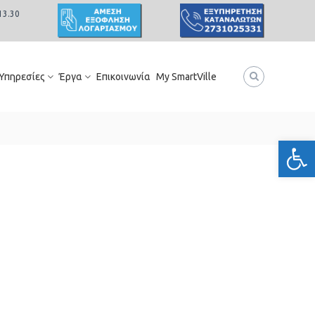
13.30
 Υπηρεσίες
Έργα
Επικοινωνία
My SmartVille
Ανοίξτε