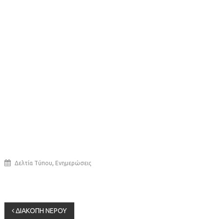
,
Δελτία Τύπου
Ενημερώσεις
Πλοήγηση
ΔΙΑΚΟΠΗ ΝΕΡΟΥ