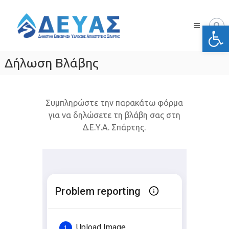
Skip
Δ.Ε.Υ.Α.
to
Σπάρτης
Ανοίξτε
content
Δημοτική
Επιχείρηση
Ύδρευσης
Δήλωση Βλάβης
Αποχέτευσης
Σπάρτης
Συμπληρώστε την παρακάτω φόρμα
για να δηλώσετε τη βλάβη σας στη
Δ.Ε.Υ.Α. Σπάρτης.