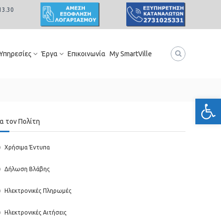
13.30
 Υπηρεσίες
Έργα
Επικοινωνία
My SmartVille
Ανοίξτε
ια τον Πολίτη
Χρήσιμα Έντυπα
Δήλωση Βλάβης
Ηλεκτρονικές Πληρωμές
Ηλεκτρονικές Αιτήσεις