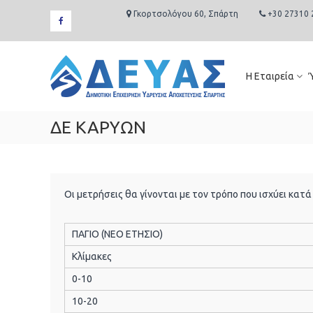
Skip
Γκορτσολόγου 60, Σπάρτη
+30 27310 
to
facebook
content
Δ.Ε.Υ.Α.
Σπάρτης
Η Εταιρεία
Δημοτική
Επιχείρηση
Ύδρευσης
ΔΕ ΚΑΡΥΩΝ
Αποχέτευσης
Σπάρτης
Οι μετρήσεις θα γίνονται με τον τρόπο που ισχύει κατ
ΠΑΓΙΟ (ΝΕΟ ΕΤΗΣΙΟ)
Κλίμακες
0-10
10-20