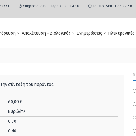
25331
Υπηρεσία: Δευ - Παρ 07.00 - 14.30
Ταμείο: Δευ - Παρ 07.30 - 
Ύδρευση
Αποχέτευση – Βιολογικός
Ενημερώσεις
Ηλεκτρονικές
Γ
ά την σύνταξη του παρόντος.
60,00 €
Ευρώ/m³
0,30
0,40