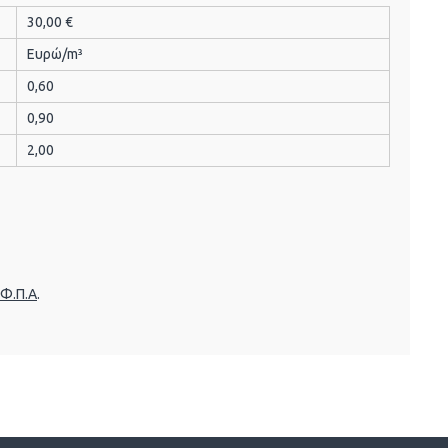
30,00 €
Ευρώ/m³
0,60
0,90
2,00
 Φ.Π.Α
.