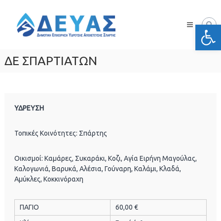
Skip
Δ.Ε.Υ.Α.
to
Σπάρτης
Ανοίξτε
content
Δημοτική
Επιχείρηση
Ύδρευσης
ΔΕ ΣΠΑΡΤΙΑΤΩΝ
Αποχέτευσης
Σπάρτης
ΥΔΡΕΥΣΗ
Τοπικές Κοινότητες: Σπάρτης
Οικισμοί: Καμάρες, Συκαράκι, Κοζι, Αγία Ειρήνη Μαγούλας,
Καλογωνιά, Βαρυκά, Αλέσια, Γούναρη, Καλάμι, Κλαδά,
Αμύκλες, Κοκκινόραχη
ΠΑΓΙΟ
60,00 €