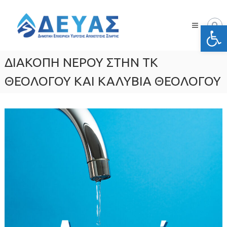
Skip
Δ.Ε.Υ.Α.
to
Σπάρτης
Ανοίξτε
content
Δημοτική
Επιχείρηση
Ύδρευσης
ΔΙΑΚΟΠΗ ΝΕΡΟΥ ΣΤΗΝ ΤΚ
Αποχέτευσης
Σπάρτης
ΘΕΟΛΟΓΟΥ ΚΑΙ ΚΑΛΥΒΙΑ ΘΕΟΛΟΓΟΥ