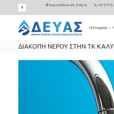
Skip
Γκορτσολόγου 60, Σπάρτη
+30 27310 
to
facebook
content
Δ.Ε.Υ.Α.
Σπάρτης
Η Εταιρεία
Δημοτική
Επιχείρηση
Ύδρευσης
ΔΙΑΚΟΠΗ ΝΕΡΟΥ ΣΤΗΝ ΤΚ ΚΑΛΥ
Αποχέτευσης
Σπάρτης