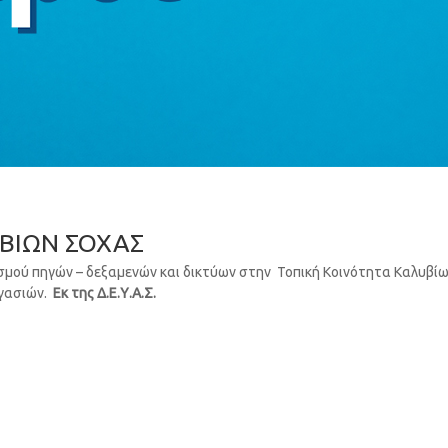
ΒΙΩΝ ΣΟΧΑΣ
ισμού πηγών – δεξαμενών και δικτύων στην Τοπική Κοινότητα Καλυβί
ργασιών.
Εκ της Δ.Ε.Υ.Α.Σ.