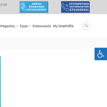
13.30
 Υπηρεσίες
Έργα
Επικοινωνία
My SmartVille
Ανοίξτε