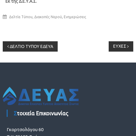
Εκ της Δ.Ε.Υ.Α.Σ.
,
,
Δελτία Τύπου
Διακοπές Νερού
Ενημερώσεις
Πλοήγηση
ΕΥΧΕΣ
ΔΕΛΤΙΟ ΤΥΠΟΥ ΕΔΕΥΑ
άρθρων
Στοιχεία Επικοινωνίας
Γκορτσολόγου 60