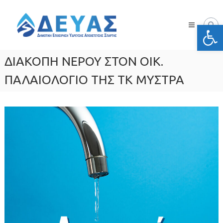
Skip
Δ.Ε.Υ.Α.
to
Σπάρτης
Ανοίξτε
content
Δημοτική
Επιχείρηση
Ύδρευσης
ΔΙΑΚΟΠΗ ΝΕΡΟΥ ΣΤΟΝ ΟΙΚ.
Αποχέτευσης
Σπάρτης
ΠΑΛΑΙΟΛΟΓΙΟ ΤΗΣ ΤΚ ΜΥΣΤΡΑ