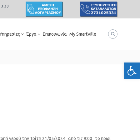
13.30
 Υπηρεσίες
Έργα
Επικοινωνία
My SmartVille
Ανοίξτε
κοπή νερού την Τρίτη 21/05/2024 από τις 9:00 το πρωί