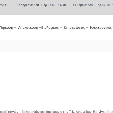
25331
Υπηρεσία: Δευ - Παρ 07.00 - 14.30
Ταμείο: Δευ - Παρ 07.30 - 
Ύδρευση
Αποχέτευση – Βιολογικός
Ενημερώσεις
Ηλεκτρονικές
σμού πηγών – δεξαμενών και δικτύων στην Τ.Κ. Ανωγείων θα γίνει δια