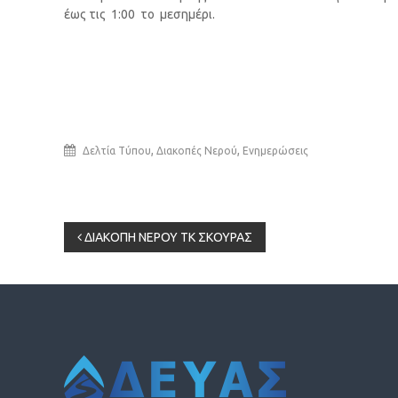
έως τις 1:00 το μεσημέρι.
,
,
Δελτία Τύπου
Διακοπές Νερού
Ενημερώσεις
Πλοήγηση
ΔΙΑΚΟΠΗ ΝΕΡΟΥ ΤΚ ΣΚΟΥΡΑΣ
άρθρων