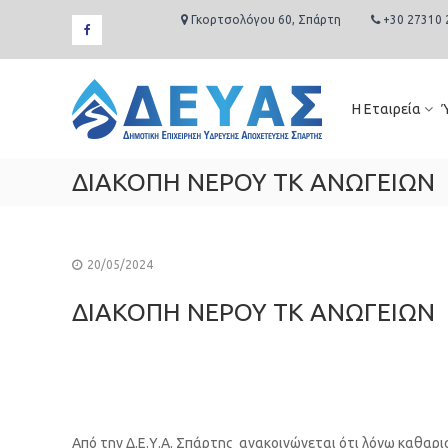
Skip
Γκορτσολόγου 60, Σπάρτη
+30 27310 
to
facebook
content
Δ.Ε.Υ.Α.
Σπάρτης
Η Εταιρεία
Δημοτική
Επιχείρηση
Ύδρευσης
ΔΙΑΚΟΠΗ ΝΕΡΟΥ ΤΚ ΑΝΩΓΕΙΩΝ
Αποχέτευσης
Σπάρτης
20/05/2024
ΔΙΑΚΟΠΗ ΝΕΡΟΥ ΤΚ ΑΝΩΓΕΙΩΝ
Από την Δ.Ε.Υ.Α. Σπάρτης ανακοινώνεται ότι λόγω καθαρι