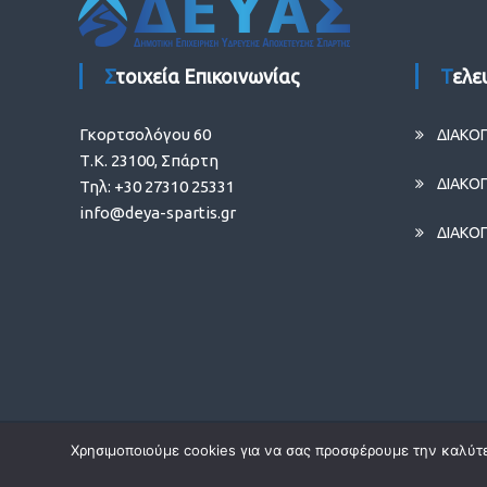
Στοιχεία Επικοινωνίας
Τελ
Γκορτσολόγου 60
ΔΙΑΚΟ
Τ.Κ. 23100, Σπάρτη
ΔΙΑΚΟ
Τηλ: +30 27310 25331
info@deya-spartis.gr
ΔΙΑΚΟ
Χρησιμοποιούμε cookies για να σας προσφέρουμε την καλύτερ
Copyright © 2026
Δ.Ε.Υ.Α. Σπάρτης
Designed by
Infotechnica