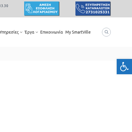
13.30
 Υπηρεσίες
Έργα
Επικοινωνία
My SmartVille
Ανοίξτε