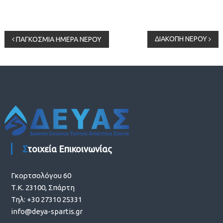
Πλοήγηση
ΔΙΑΚΟΠΗ ΝΕΡΟΥ
ΠΑΓΚΟΣΜΙΑ ΗΜΕΡΑ ΝΕΡΟΥ
άρθρων
Στοιχεία Επικοινωνίας
Γκορτσολόγου 60
Τ.Κ. 23100, Σπάρτη
Τηλ: +30 27310 25331
info@deya-spartis.gr