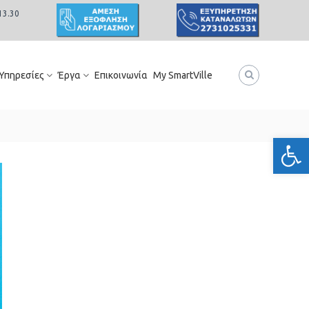
13.30
 Υπηρεσίες
Έργα
Επικοινωνία
My SmartVille
Ανοίξτε