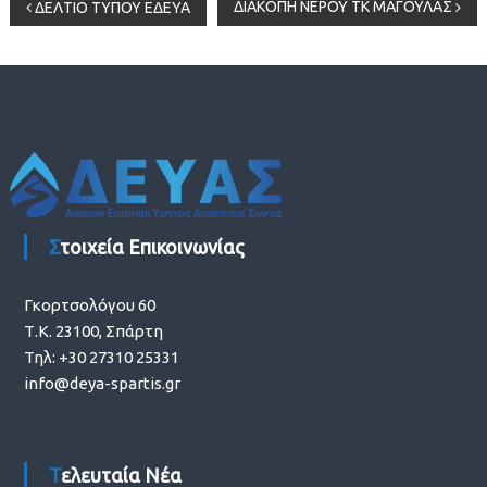
Πλοήγηση
ΔΙΑΚΟΠΗ ΝΕΡΟΥ ΤΚ ΜΑΓΟΥΛΑΣ
ΔΕΛΤΙΟ ΤΥΠΟΥ ΕΔΕΥΑ
άρθρων
Στοιχεία Επικοινωνίας
Γκορτσολόγου 60
Τ.Κ. 23100, Σπάρτη
Τηλ: +30 27310 25331
info@deya-spartis.gr
Τελευταία Νέα