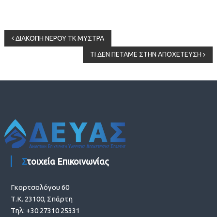
Πλοήγηση
ΔΙΑΚΟΠΗ ΝΕΡΟΥ ΤΚ ΜΥΣΤΡΑ
ΤΙ ΔΕΝ ΠΕΤΑΜΕ ΣΤΗΝ ΑΠΟΧΕΤΕΥΣΗ
άρθρων
Στοιχεία Επικοινωνίας
Γκορτσολόγου 60
Τ.Κ. 23100, Σπάρτη
Τηλ: +30 27310 25331