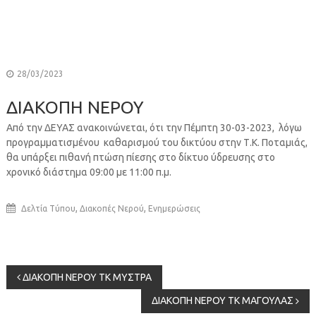
28/03/2023
ΔΙΑΚΟΠΗ ΝΕΡΟΥ
Από την ΔΕΥΑΣ ανακοινώνεται, ότι την Πέμπτη 30-03-2023, λόγω
προγραμματισμένου καθαρισμού του δικτύου στην Τ.Κ. Ποταμιάς,
θα υπάρξει πιθανή πτώση πίεσης στο δίκτυο ύδρευσης στο
χρονικό διάστημα 09:00 με 11:00 π.μ.
,
,
Δελτία Τύπου
Διακοπές Νερού
Ενημερώσεις
Πλοήγηση
ΔΙΑΚΟΠΗ ΝΕΡΟΥ ΤΚ ΜΥΣΤΡΑ
ΔΙΑΚΟΠΗ ΝΕΡΟΥ ΤΚ ΜΑΓΟΥΛΑΣ
άρθρων