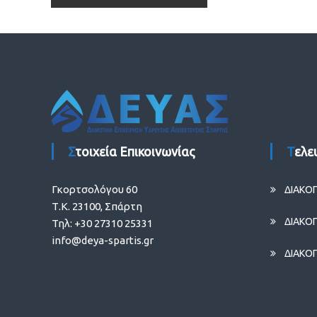
άρθρων
Στοιχεία Επικοινωνίας
Τελ
Γκορτσολόγου 60
ΔΙΑΚΟ
Τ.Κ. 23100, Σπάρτη
ΔΙΑΚΟ
Τηλ: +30 27310 25331
info@deya-spartis.gr
ΔΙΑΚΟ