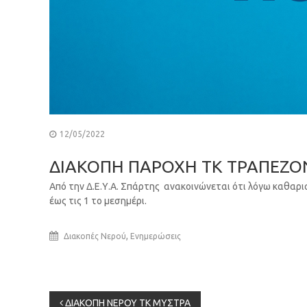
12/05/2022
ΔΙΑΚΟΠΗ ΠΑΡΟΧΗ ΤΚ ΤΡΑΠΕΖΟ
Από την Δ.Ε.Υ.Α. Σπάρτης ανακοινώνεται ότι λόγω καθαρι
έως τις 1 το μεσημέρι.
,
Διακοπές Νερού
Ενημερώσεις
Πλοήγηση
ΔΙΑΚΟΠΗ ΝΕΡΟΥ ΤΚ ΜΥΣΤΡΑ