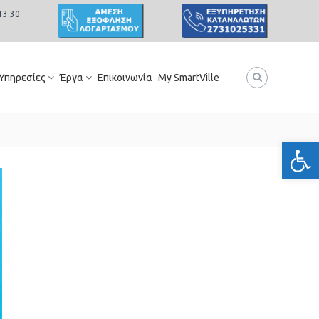
13.30
 Υπηρεσίες
Έργα
Επικοινωνία
My SmartVille
Ανοίξτε