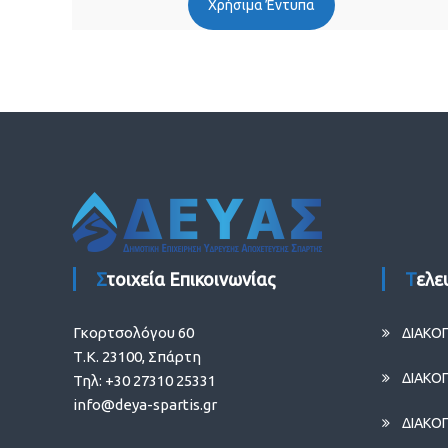
Χρήσιμα Έντυπα
ΓΦΓΦΓΦ
Στοιχεία Επικοινωνίας
Τελ
Γκορτσολόγου 60
ΔΙΑΚΟ
Τ.Κ. 23100, Σπάρτη
ΔΙΑΚΟ
Τηλ: +30 27310 25331
info@deya-spartis.gr
ΔΙΑΚΟ