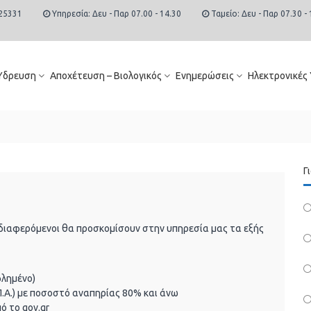
25331
Υπηρεσία: Δευ - Παρ 07.00 - 14.30
Ταμείο: Δευ - Παρ 07.30 - 
Ύδρευση
Αποχέτευση – Βιολογικός
Ενημερώσεις
Ηλεκτρονικές
Γ
νδιαφερόμενοι θα προσκομίσουν στην υπηρεσία μας τα εξής
φλημένο)
Π.Α.) με ποσοστό αναπηρίας 80% και άνω
ό το gov.gr