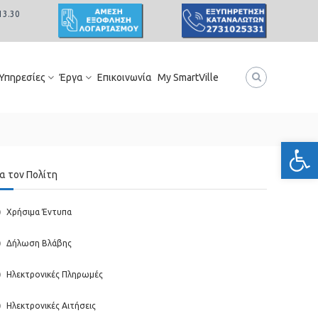
13.30
 Υπηρεσίες
Έργα
Επικοινωνία
My SmartVille
Ανοίξτε
ια τον Πολίτη
Χρήσιμα Έντυπα
Δήλωση Βλάβης
Ηλεκτρονικές Πληρωμές
Ηλεκτρονικές Αιτήσεις