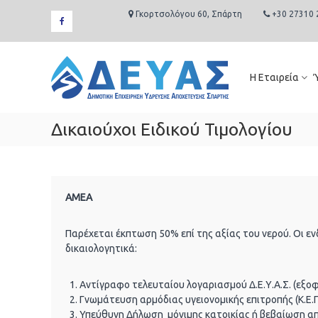
Skip
Γκορτσολόγου 60, Σπάρτη
+30 27310 
to
facebook
content
Δ.Ε.Υ.Α.
Σπάρτης
Η Εταιρεία
Δημοτική
Επιχείρηση
Ύδρευσης
Δικαιούχοι Ειδικού Τιμολογίου
Αποχέτευσης
Σπάρτης
ΑΜΕΑ
Παρέχεται έκπτωση 50% επί της αξίας του νερού. Οι ε
δικαιολογητικά:
Αντίγραφο τελευταίου λογαριασμού Δ.Ε.Υ.Α.Σ. (εξο
Γνωμάτευση αρμόδιας υγειονομικής επιτροπής (Κ.Ε.
Υπεύθυνη Δήλωση μόνιμης κατοικίας ή βεβαίωση απ