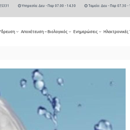
25331
Υπηρεσία: Δευ - Παρ 07.00 - 14.30
Ταμείο: Δευ - Παρ 07.30 - 
Ύδρευση
Αποχέτευση – Βιολογικός
Ενημερώσεις
Ηλεκτρονικές