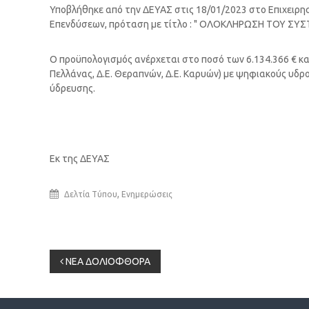
Υποβλήθηκε από την ΔΕΥΑΣ στις 18/01/2023 στο Επιχε
Επενδύσεων, πρόταση με τίτλο : " ΟΛΟΚΛΗΡΩΣΗ ΤΟΥ 
Ο προϋπολογισμός ανέρχεται στο ποσό των 6.134.366 € κα
Πελλάνας, Δ.Ε. Θεραπνών, Δ.Ε. Καρυών) με ψηφιακούς υδρ
ύδρευσης.
Εκ της ΔΕΥΑΣ
,
Δελτία Τύπου
Ενημερώσεις
Πλοήγηση
ΝΕΑ ΔΟΛΙΟΦΘΟΡΑ
άρθρων