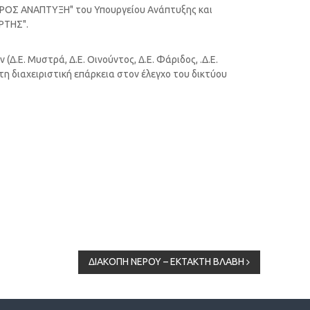
ΡΟΣ ΑΝΑΠΤΥΞΗ" του Υπουργείου Ανάπτυξης και
ΡΤΗΣ".
Ε. Μυστρά, Δ.Ε. Οινούντος, Δ.Ε. Φάριδος, .Δ.Ε.
η διαχειριστική επάρκεια στον έλεγχο του δικτύου
ΔΙΑΚΟΠΗ ΝΕΡΟΥ – ΕΚΤΑΚΤΗ ΒΛΑΒΗ