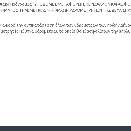
ιρησιακό Πρόγραμμα "ΥΠΟΔΟΜΕΣ ΜΕΤΑΦΟΡΩΝ, ΠΕΡΙΒΑΛΛΟΝ ΚΑΙ ΑΕΙΦΟ
ΣΥΣΤΗΜΑΤΟΣ ΤΗΛΕΜΕΤΡΙΑΣ ΨΗΦΙΑΚΩΝ ΥΔΡΟΜΕΤΡΗΤΩΝ ΤΗΣ ΔΕΥΑ ΣΠΑ
ι αφορά την αντικατάσταση όλων των υδρομέτρων των πρώην Δήμων (Δ.
ομετρητές (έξυπνα υδρόμετρα), τα οποία θα εξασφαλίσουν την απόλυτ