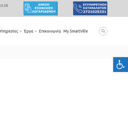
13.30
 Υπηρεσίες
Έργα
Επικοινωνία
My SmartVille
Ανοίξτε