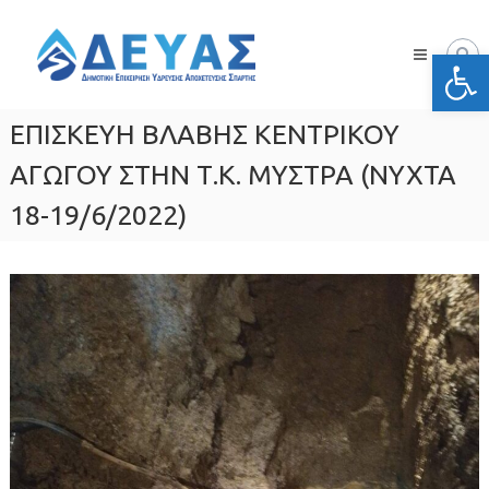
Skip
Δ.Ε.Υ.Α.
to
Σπάρτης
Ανοίξτε
content
Δημοτική
Επιχείρηση
Ύδρευσης
ΕΠΙΣΚΕΥΗ ΒΛΑΒΗΣ ΚΕΝΤΡΙΚΟΥ
Αποχέτευσης
Σπάρτης
ΑΓΩΓΟΥ ΣΤΗΝ Τ.Κ. ΜΥΣΤΡΑ (ΝΥΧΤΑ
18-19/6/2022)