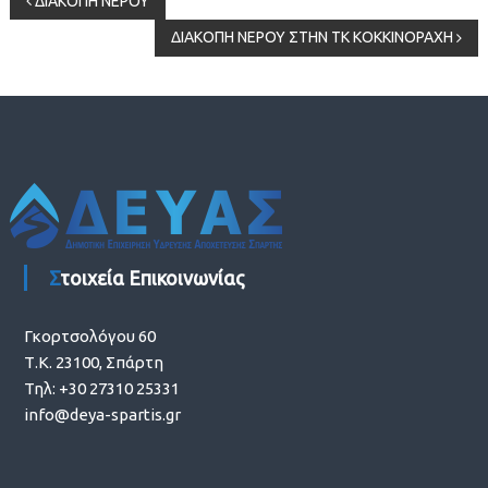
Πλοήγηση
ΔΙΑΚΟΠΗ ΝΕΡΟΥ
ΔΙΑΚΟΠΗ ΝΕΡΟΥ ΣΤΗΝ ΤΚ ΚΟΚΚΙΝΟΡΑΧΗ
άρθρων
Στοιχεία Επικοινωνίας
Γκορτσολόγου 60
Τ.Κ. 23100, Σπάρτη
Τηλ: +30 27310 25331
info@deya-spartis.gr