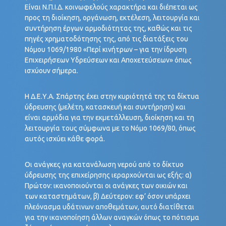
Είναι Ν.Π.Ι.Δ. κοινωφελούς χαρακτήρα και διέπεται ως
προς τη διοίκηση, οργάνωση, εκτέλεση, λειτουργία και
συντήρηση έργων αρμοδιότητας της, καθώς και τις
πηγές χρηματοδότησης της, από τις διατάξεις του
Νόμου 1069/1980 «Περί κινήτρων – για την ίδρυση
Επιχειρήσεων Υδρεύσεων και Αποχετεύσεων» όπως
ισχύουν σήμερα.
Η Δ.Ε.Υ.Α. Σπάρτης έχει στην κυριότητά της τα δίκτυα
ύδρευσης (μελέτη, κατασκευή και συντήρηση) και
είναι αρμόδια για την εκμετάλλευση, διοίκηση και τη
λειτουργία τους σύμφωνα με το Νόμο 1069/80, όπως
αυτός ισχύει κάθε φορά.
Οι ανάγκες για κατανάλωση νερού από το δίκτυο
ύδρευσης της επιχείρησης ιεραρχούνται ως εξής: α)
Πρώτον: ικανοποιούνται οι ανάγκες των οικιών και
των καταστημάτων, β) Δεύτερον: εφ’ όσον υπάρχει
πλεόνασμα υδάτινων αποθεμάτων, αυτό διατίθεται
για την ικανοποίηση άλλων αναγκών όπως το πότισμα