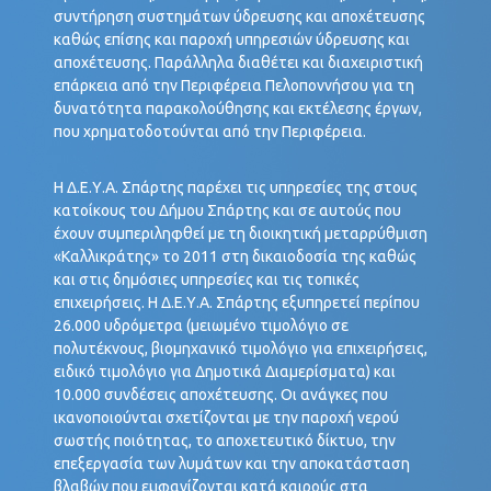
συντήρηση συστημάτων ύδρευσης και αποχέτευσης
καθώς επίσης και παροχή υπηρεσιών ύδρευσης και
αποχέτευσης. Παράλληλα διαθέτει και διαχειριστική
επάρκεια από την Περιφέρεια Πελοποννήσου για τη
δυνατότητα παρακολούθησης και εκτέλεσης έργων,
που χρηματοδοτούνται από την Περιφέρεια.
Η Δ.Ε.Υ.Α. Σπάρτης παρέχει τις υπηρεσίες της στους
κατοίκους του Δήμου Σπάρτης και σε αυτούς που
έχουν συμπεριληφθεί με τη διοικητική μεταρρύθμιση
«Καλλικράτης» το 2011 στη δικαιοδοσία της καθώς
και στις δημόσιες υπηρεσίες και τις τοπικές
επιχειρήσεις. Η Δ.Ε.Υ.Α. Σπάρτης εξυπηρετεί περίπου
26.000 υδρόμετρα (μειωμένο τιμολόγιο σε
πολυτέκνους, βιομηχανικό τιμολόγιο για επιχειρήσεις,
ειδικό τιμολόγιο για Δημοτικά Διαμερίσματα) και
10.000 συνδέσεις αποχέτευσης. Οι ανάγκες που
ικανοποιούνται σχετίζονται με την παροχή νερού
σωστής ποιότητας, το αποχετευτικό δίκτυο, την
επεξεργασία των λυμάτων και την αποκατάσταση
βλαβών που εμφανίζονται κατά καιρούς στα