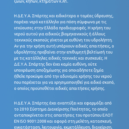
ζώων, κήπων, κτημάτων κ.λπ..
Η Δ.Ε.Υ.Α. Σπάρτης και ειδικότερα ο τομέας ύδρευσης,
παρέχει νερό κατάλληλο για πόση σύμφωνα με τις
ισχύουσες στην Ελλάδα προδιαγραφές. Η χρήση του
νερού αυτού για ειδικούς βιομηχανικούς ή άλλους
τεχνικούς σκοπούς γίνεται με ευθύνη του υδρολήπτη.
Αν για την χρήση αυτή υπάρχουν ειδικές απαιτήσεις, ο
υδρολήπτης προβαίνει στην επιθυμητή βελτίωσή του
με τις κατάλληλες ειδικές τεχνικές και συσκευές. Η
Δ.Ε.Υ.Α. Σπάρτης δεν έχει καμία ευθύνη, ούτε
υποχρέωση αποζημίωσης για οποιαδήποτε ζημία
ήθελε προκύψει από την αδυναμία χρήσης του νερού
που παρέχεται για να χρησιμοποιηθεί για ειδικό σκοπό,
ο οποίος προϋποθέτει ειδικές απαιτήσεις χρήσης.
Η Δ.Ε.Υ.Α. Σπάρτης έχει αναπτύξει και εφαρμόζει από
το 2010 Σύστημα Διαχείρισης Ποιότητας, το οποίο
ανταποκρίνεται στις απαιτήσεις του προτύπου ΕΛΟΤ
EN ISO 9001:2008 και αφορά στη μελέτη, κατασκευή,
εγκατάσταση, λειτουργία, εκμετάλλευση, διαχείριση,