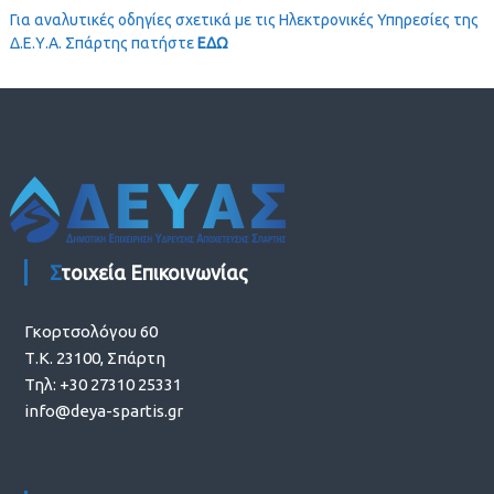
Για αναλυτικές οδηγίες σχετικά με τις Ηλεκτρονικές Υπηρεσίες της
Δ.Ε.Υ.Α. Σπάρτης πατήστε
ΕΔΩ
Στοιχεία Επικοινωνίας
Γκορτσολόγου 60
Τ.Κ. 23100, Σπάρτη
Τηλ: +30 27310 25331
info@deya-spartis.gr