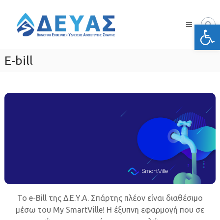
Skip
Δ.Ε.Υ.Α.
to
Σπάρτης
Ανοίξτε
content
Δημοτική
Επιχείρηση
Ύδρευσης
E-bill
Αποχέτευσης
Σπάρτης
To e-Bill της Δ.Ε.Υ.Α. Σπάρτης πλέον είναι διαθέσιμο
μέσω του My SmartVille! Η έξυπνη εφαρμογή που σε