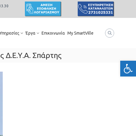
13.30
 Υπηρεσίες
Έργα
Επικοινωνία
My SmartVille
Δ.Ε.Υ.Α. Σπάρτης
Ανοίξτε