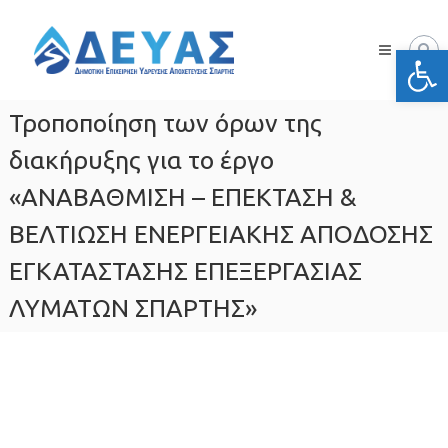
Skip
Δ.Ε.Υ.Α.
to
Σπάρτης
Ανοίξτε
content
Δημοτική
Επιχείρηση
Ύδρευσης
Τροποποίηση των όρων της
Αποχέτευσης
Σπάρτης
διακήρυξης για το έργο
«ΑΝΑΒΑΘΜΙΣΗ – ΕΠΕΚΤΑΣΗ &
ΒΕΛΤΙΩΣΗ ΕΝΕΡΓΕΙΑΚΗΣ ΑΠΟΔΟΣΗΣ
ΕΓΚΑΤΑΣΤΑΣΗΣ ΕΠΕΞΕΡΓΑΣΙΑΣ
ΛΥΜΑΤΩΝ ΣΠΑΡΤΗΣ»