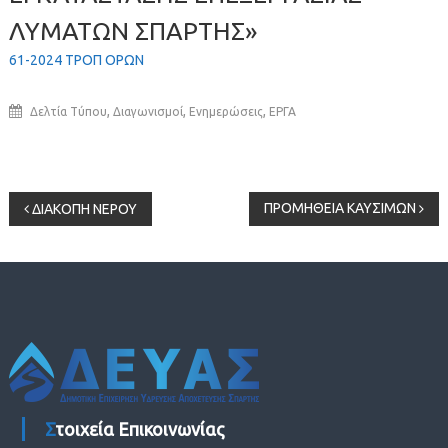
ΛΥΜΑΤΩΝ ΣΠΑΡΤΗΣ»
61-2024 ΤΡΟΠ ΟΡΩΝ
,
,
,
Δελτία Τύπου
Διαγωνισμοί
Ενημερώσεις
ΕΡΓΑ
Πλοήγηση
ΠΡΟΜΗΘΕΙΑ ΚΑΥΣΙΜΩΝ
ΔΙΑΚΟΠΗ ΝΕΡΟΥ
άρθρων
Στοιχεία Επικοινωνίας