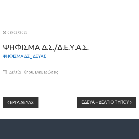
08/03/2023
ΨΗΦΙΣΜΑ Δ.Σ./Δ.Ε.Υ.Α.Σ.
ΨΗΦΙΣΜΑ ΔΣ_ ΔΕΥΑΣ
,
Δελτία Τύπου
Ενημερώσεις
Πλοήγηση
ΕΔΕΥΑ – ΔΕΛΤΙΟ ΤΥΠΟΥ
ΕΡΓΑ ΔΕΥΑΣ
άρθρων