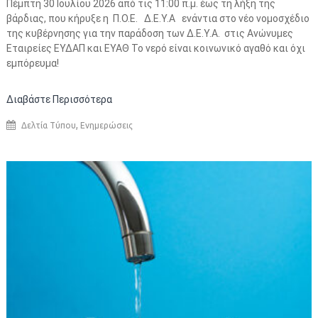
Πέμπτη 30 Ιουλίου 2026 από τις 11:00 π.μ. έως τη λήξη της
βάρδιας, που κήρυξε η Π.Ο.Ε. Δ.Ε.Υ.Α ενάντια στο νέο νομοσχέδιο
της κυβέρνησης για την παράδοση των Δ.Ε.Υ.Α. στις Ανώνυμες
Εταιρείες ΕΥΔΑΠ και ΕΥΑΘ Το νερό είναι κοινωνικό αγαθό και όχι
εμπόρευμα!
Διαβάστε Περισσότερα
,
Δελτία Τύπου
Ενημερώσεις