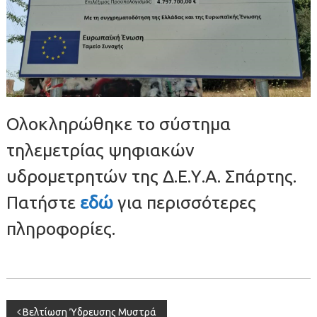
Ολοκληρώθηκε το σύστημα
τηλεμετρίας ψηφιακών
υδρομετρητών της Δ.Ε.Υ.Α. Σπάρτης.
Πατήστε
εδώ
για περισσότερες
πληροφορίες.
Πλοήγηση
Βελτίωση Ύδρευσης Μυστρά