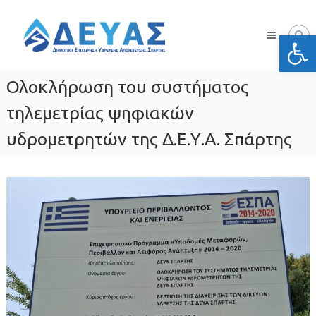
Skip
Δ.Ε.Υ.Α.
to
Σπάρτης
Ανοίξτε
content
Δημοτική
Επιχείρηση
Ύδρευσης
Ολοκλήρωση του συστήματος
Αποχέτευσης
Σπάρτης
τηλεμετρίας ψηφιακών
υδρομετρητών της Δ.Ε.Υ.Α. Σπάρτης