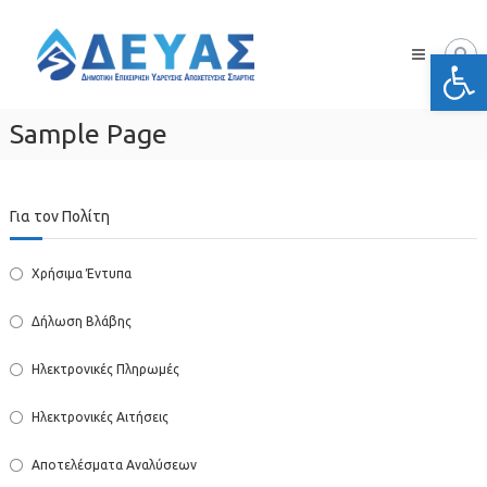
Skip
Δ.Ε.Υ.Α.
to
Σπάρτης
Ανοίξτε
content
Δημοτική
Επιχείρηση
Ύδρευσης
Sample Page
Αποχέτευσης
Σπάρτης
Για τον Πολίτη
Χρήσιμα Έντυπα
Δήλωση Βλάβης
Ηλεκτρονικές Πληρωμές
Ηλεκτρονικές Αιτήσεις
Αποτελέσματα Αναλύσεων